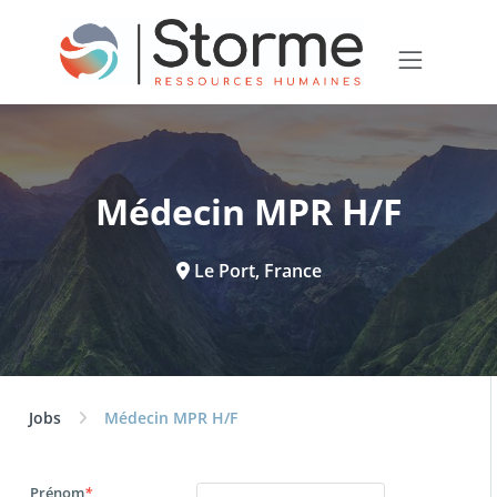
Médecin MPR H/F
Le Port, France
Jobs
Médecin MPR H/F
Prénom
*