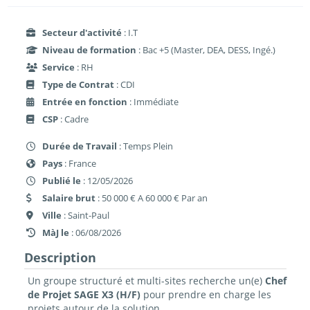
Secteur d'activité
: I.T
Niveau de formation
: Bac +5 (Master, DEA, DESS, Ingé.)
Service
: RH
Type de Contrat
: CDI
Entrée en fonction
: Immédiate
CSP
: Cadre
Durée de Travail
: Temps Plein
Pays
: France
Publié le
: 12/05/2026
Salaire brut
: 50 000 € A 60 000 € Par an
Ville
: Saint-Paul
MàJ le
: 06/08/2026
Description
Un groupe structuré et multi-sites recherche un(e)
Chef
de Projet SAGE X3 (H/F)
pour prendre en charge les
projets autour de la solution.