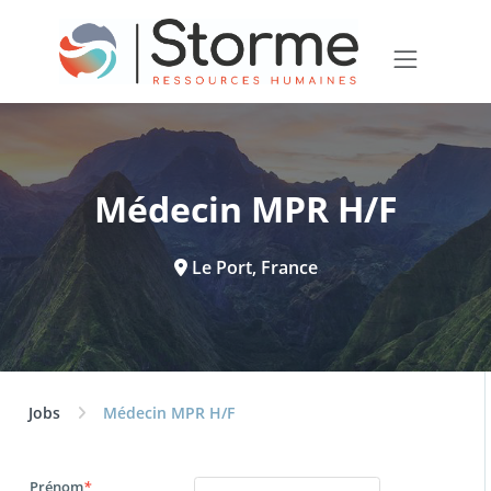
Médecin MPR H/F
Le Port, France
Jobs
Médecin MPR H/F
Prénom
*