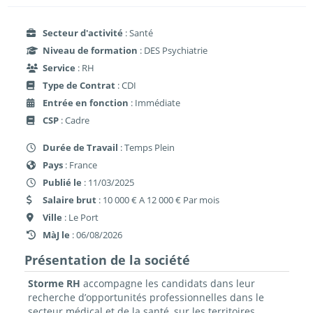
Secteur d'activité
: Santé
Niveau de formation
: DES Psychiatrie
Service
: RH
Type de Contrat
: CDI
Entrée en fonction
: Immédiate
CSP
: Cadre
Durée de Travail
: Temps Plein
Pays
: France
Publié le
: 11/03/2025
Salaire brut
: 10 000 € A 12 000 € Par mois
Ville
: Le Port
MàJ le
: 06/08/2026
Présentation de la société
Storme RH
accompagne les candidats dans leur
recherche d’opportunités professionnelles dans le
secteur médical et de la santé, sur les territoires