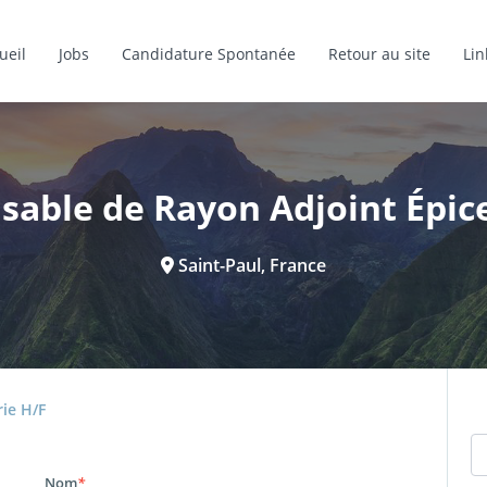
ueil
Jobs
Candidature Spontanée
Retour au site
Lin
sable de Rayon Adjoint Épice
Saint-Paul, France
ie H/F
Nom
*