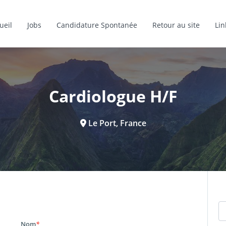
ueil
Jobs
Candidature Spontanée
Retour au site
Lin
Cardiologue H/F
Le Port, France
Nom
*