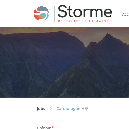
Acc
Jobs
Cardiologue H/F
Prénom
*